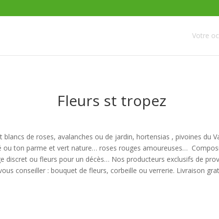
Votre o
Fleurs st tropez
quet blancs de roses, avalanches ou de jardin, hortensias , pivoines du
 ou ton parme et vert nature… roses rouges amoureuses… Compositi
ge discret ou fleurs pour un décès… Nos producteurs exclusifs de prov
s conseiller : bouquet de fleurs, corbeille ou verrerie. Livraison gra