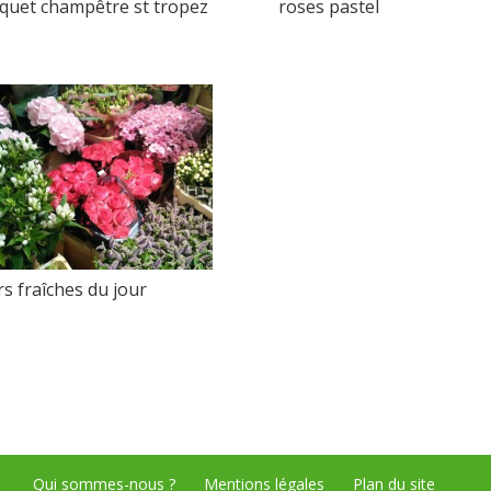
quet champêtre st tropez
roses pastel
rs fraîches du jour
Qui sommes-nous ?
Mentions légales
Plan du site