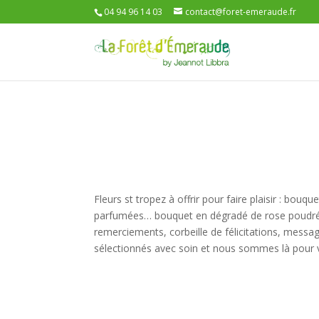
04 94 96 14 03
contact@foret-emeraude.fr
Fleurs st tropez à offrir pour faire plaisir : bou
parfumées… bouquet en dégradé de rose poudré
remerciements, corbeille de félicitations, messa
sélectionnés avec soin et nous sommes là pour vou